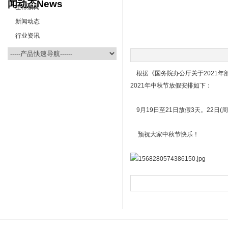
闻动态
News
全部新闻
新闻动态
行业资讯
星空体育登录入口官网
根据《国务院办公厅关于2021年
2021年中秋节放假安排如下：
9月19日至21日放假3天。22日(
预祝大家中秋节快乐！